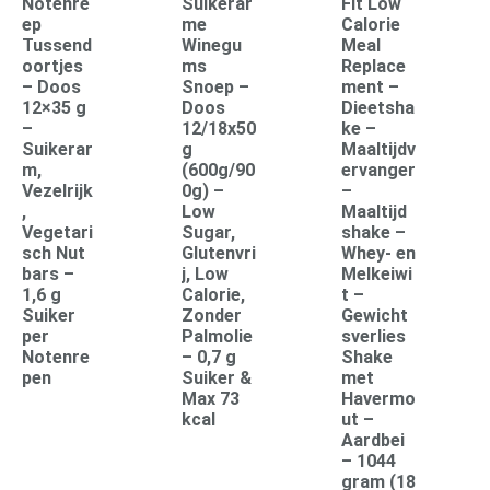
Notenre
Suikerar
Fit Low
ep
me
Calorie
Tussend
Winegu
Meal
oortjes
ms
Replace
– Doos
Snoep –
ment –
12×35 g
Doos
Dieetsha
–
12/18x50
ke –
Suikerar
g
Maaltijdv
m,
(600g/90
ervanger
Vezelrijk
0g) –
–
,
Low
Maaltijd
Vegetari
Sugar,
shake –
sch Nut
Glutenvri
Whey- en
bars –
j, Low
Melkeiwi
1,6 g
Calorie,
t –
Suiker
Zonder
Gewicht
per
Palmolie
sverlies
Notenre
– 0,7 g
Shake
pen
Suiker &
met
Max 73
Havermo
kcal
ut –
Aardbei
– 1044
gram (18