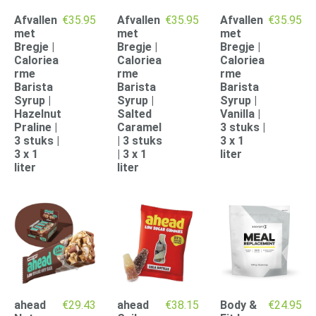
Afvallen
€
35.95
Afvallen
€
35.95
Afvallen
€
35.95
met
met
met
Bregje |
Bregje |
Bregje |
Caloriea
Caloriea
Caloriea
rme
rme
rme
Barista
Barista
Barista
Syrup |
Syrup |
Syrup |
Hazelnut
Salted
Vanilla |
Praline |
Caramel
3 stuks |
3 stuks |
| 3 stuks
3 x 1
3 x 1
| 3 x 1
liter
liter
liter
ahead
€
29.43
ahead
€
38.15
Body &
€
24.95