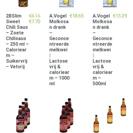
2BSlim
€
8.15
A.Vogel
€
18.65
A.Vogel
€
15.29
Oorspronkelijke
Huidige
Sweet
€
7.70
Molkosa
Molkosa
prijs
prijs
Chili Saus
n drank
n drank
was:
is:
– Zoete
–
–
€8.15.
€7.70.
Chilisaus
Geconce
Geconce
– 250 ml –
ntreerde
ntreerde
Caloriear
melkwei
melkwei
m –
|
|
Suikervrij
Lactose
Lactose
– Vetvrij
vrij &
vrij &
caloriear
caloriear
m – 1000
m –
ml
500ml