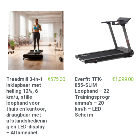
Treadmill 3-in-1
€
575.00
Everfit TFK-
€
1,099.00
inklapbaar met
855-SLIM
helling 12%, 6
Loopband – 22
km/u, stille
Trainingsprogr
loopband voor
amma’s – 20
thuis en kantoor,
km/h – LED
draagbaar met
Scherm
afstandsbedienin
g en LED-display
– Altameubel