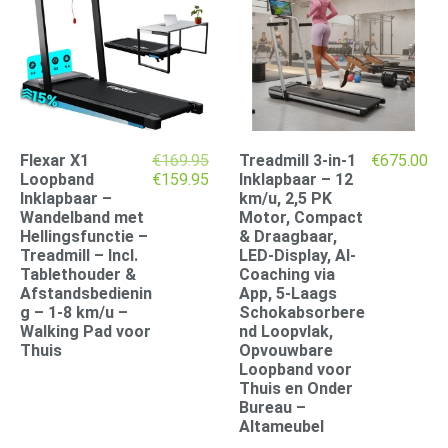
Flexar X1
€
169.95
Treadmill 3-in-1
€
675.00
Oorspronkelijke
Huidige
Loopband
€
159.95
Inklapbaar – 12
prijs
prijs
Inklapbaar –
km/u, 2,5 PK
was:
is:
Wandelband met
Motor, Compact
€169.95.
€159.95.
Hellingsfunctie –
& Draagbaar,
Treadmill – Incl.
LED-Display, AI-
Tablethouder &
Coaching via
Afstandsbedienin
App, 5-Laags
g – 1-8 km/u –
Schokabsorbere
Walking Pad voor
nd Loopvlak,
Thuis
Opvouwbare
Loopband voor
Thuis en Onder
Bureau –
Altameubel