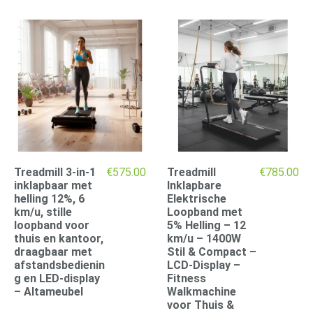
Treadmill 3-in-1
€
575.00
Treadmill
€
785.00
inklapbaar met
Inklapbare
helling 12%, 6
Elektrische
km/u, stille
Loopband met
loopband voor
5% Helling – 12
thuis en kantoor,
km/u – 1400W
draagbaar met
Stil & Compact –
afstandsbedienin
LCD-Display –
g en LED-display
Fitness
– Altameubel
Walkmachine
voor Thuis &