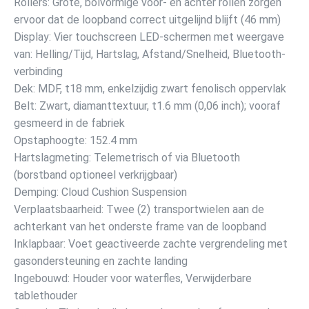
Rollers: Grote, bolvormige voor- en achter rollen zorgen
ervoor dat de loopband correct uitgelijnd blijft (46 mm)
Display: Vier touchscreen LED-schermen met weergave
van: Helling/Tijd, Hartslag, Afstand/Snelheid, Bluetooth-
verbinding
Dek: MDF, t18 mm, enkelzijdig zwart fenolisch oppervlak
Belt: Zwart, diamanttextuur, t1.6 mm (0,06 inch); vooraf
gesmeerd in de fabriek
Opstaphoogte: 152.4 mm
Hartslagmeting: Telemetrisch of via Bluetooth
(borstband optioneel verkrijgbaar)
Demping: Cloud Cushion Suspension
Verplaatsbaarheid: Twee (2) transportwielen aan de
achterkant van het onderste frame van de loopband
Inklapbaar: Voet geactiveerde zachte vergrendeling met
gasondersteuning en zachte landing
Ingebouwd: Houder voor waterfles, Verwijderbare
tablethouder