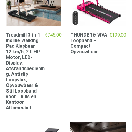
Treadmill 3-in-1
€
745.00
THUNDER® VIVA
€
199.00
Incline Walking
Loopband –
Pad Klapbaar –
Compact –
12 km/h, 2.0 HP
Opvouwbaar
Motor, LED-
Display,
Afstandsbedienin
g, Antislip
Loopvlak,
Opvouwbaar &
Stil Loopband
voor Thuis en
Kantoor –
Altameubel