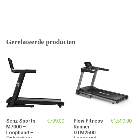
Gerelateerde producten
Senz Sports
€
799.00
Flow Fitness
€
1,599.00
M7000 –
Runner
Loopband –
DTM2500