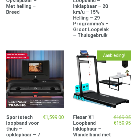
Opklapbaar –
Loopband –
Met helling –
Inklapbaar – 20
Breed
km/u – 15%
Helling – 29
Programma’s –
Groot Loopvlak
– Thuisgebruik
Aanbieding!
Sportstech
€
1,599.00
Flexar X1
€
169.95
Oorspronke
Hu
loopband voor
Loopband
€
159.95
prijs
pri
thuis –
Inklapbaar –
was:
is:
opklapbaar – 7
Wandelband met