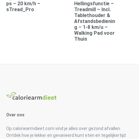
€169.95.
€1
ps – 20 km/h –
Hellingsfunctie –
sTread_Pro
Treadmill – Incl.
Tablethouder &
Afstandsbedienin
g – 1-8 km/u –
Walking Pad voor
Thuis
Over ons
Op caloriearmdieet.com vind je alles over gezond afvallen.
Ontdek hoe je lekker en gevarieerd kunt eten en tegelijkertijd