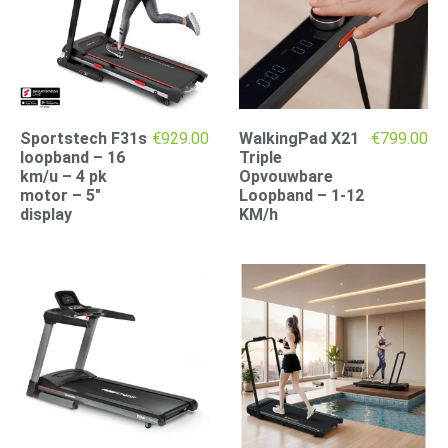
Sportstech F31s
€
929.00
WalkingPad X21
€
799.00
loopband – 16
Triple
km/u – 4 pk
Opvouwbare
motor – 5″
Loopband – 1-12
display
KM/h