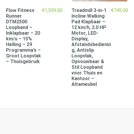
Flow Fitness
€
1,599.00
Treadmill 3-in-1
€
745.00
Runner
Incline Walking
DTM2500
Pad Klapbaar –
Loopband –
12 km/h, 2.0 HP
Inklapbaar – 20
Motor, LED-
km/u – 15%
Display,
Helling – 29
Afstandsbedienin
Programma’s –
g, Antislip
Groot Loopvlak
Loopvlak,
– Thuisgebruik
Opvouwbaar &
Stil Loopband
voor Thuis en
Kantoor –
Altameubel