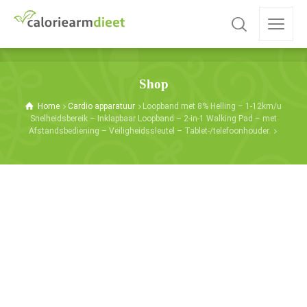
Shop
Home
Cardio apparatuur
Loopband met 8% Helling – 1-12km/u
Snelheidsbereik – Inklapbaar Loopband – 2-in-1 Walking Pad – met
Afstandsbediening – Veiligheidssleutel – Tablet-/telefoonhouder.