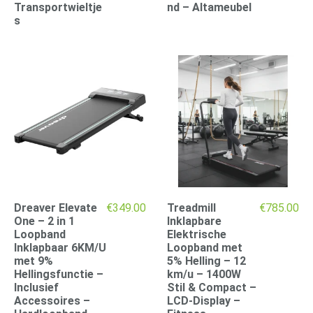
Transportwieltje
nd – Altameubel
s
Dreaver Elevate
€
349.00
Treadmill
€
785.00
One – 2 in 1
Inklapbare
Loopband
Elektrische
Inklapbaar 6KM/U
Loopband met
met 9%
5% Helling – 12
Hellingsfunctie –
km/u – 1400W
Inclusief
Stil & Compact –
Accessoires –
LCD-Display –