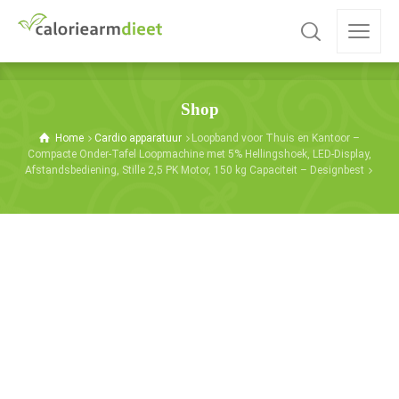
Shop
Home
Cardio apparatuur
Loopband voor Thuis en Kantoor –
Compacte Onder-Tafel Loopmachine met 5% Hellingshoek, LED-Display,
Afstandsbediening, Stille 2,5 PK Motor, 150 kg Capaciteit – Designbest