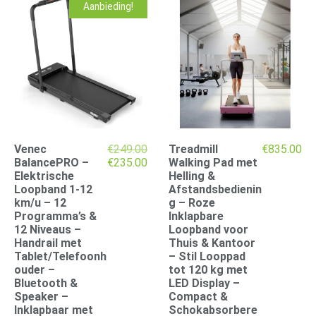
Aanbieding!
Venec
€
249.00
Treadmill
€
835.00
Oorspronkelijke
Huidige
BalancePRO –
€
235.00
Walking Pad met
prijs
prijs
Elektrische
Helling &
was:
is:
Loopband 1-12
Afstandsbedienin
€249.00.
€235.00.
km/u – 12
g – Roze
Programma’s &
Inklapbare
12 Niveaus –
Loopband voor
Handrail met
Thuis & Kantoor
Tablet/Telefoonh
– Stil Looppad
ouder –
tot 120 kg met
Bluetooth &
LED Display –
Speaker –
Compact &
Inklapbaar met
Schokabsorbere