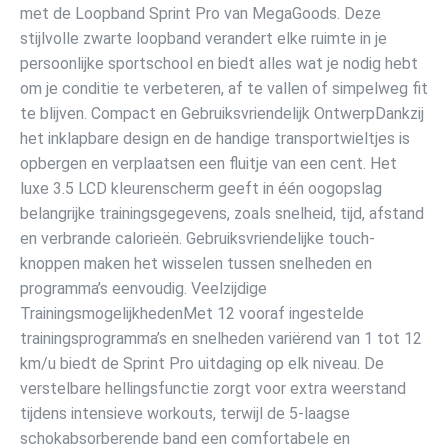
met de Loopband Sprint Pro van MegaGoods. Deze
stijlvolle zwarte loopband verandert elke ruimte in je
persoonlijke sportschool en biedt alles wat je nodig hebt
om je conditie te verbeteren, af te vallen of simpelweg fit
te blijven. Compact en Gebruiksvriendelijk OntwerpDankzij
het inklapbare design en de handige transportwieltjes is
opbergen en verplaatsen een fluitje van een cent. Het
luxe 3.5 LCD kleurenscherm geeft in één oogopslag
belangrijke trainingsgegevens, zoals snelheid, tijd, afstand
en verbrande calorieën. Gebruiksvriendelijke touch-
knoppen maken het wisselen tussen snelheden en
programma’s eenvoudig. Veelzijdige
TrainingsmogelijkhedenMet 12 vooraf ingestelde
trainingsprogramma’s en snelheden variërend van 1 tot 12
km/u biedt de Sprint Pro uitdaging op elk niveau. De
verstelbare hellingsfunctie zorgt voor extra weerstand
tijdens intensieve workouts, terwijl de 5-laagse
schokabsorberende band een comfortabele en