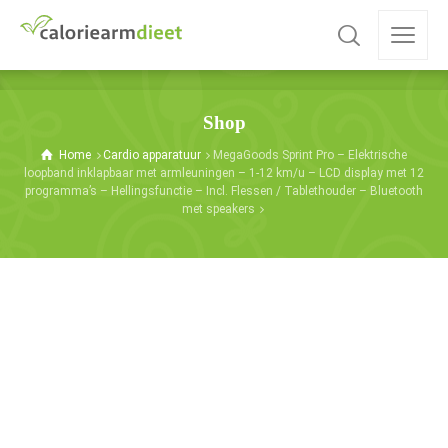
Shop
Home
Cardio apparatuur
MegaGoods Sprint Pro – Elektrische
loopband inklapbaar met armleuningen – 1-12 km/u – LCD display met 12
programma’s – Hellingsfunctie – Incl. Flessen / Tablethouder – Bluetooth
met speakers