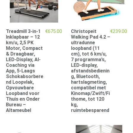
Treadmill 3-in-1
€
675.00
Christopeit
€
239.00
Inklapbaar – 12
Walking Pad 4.2 –
km/u, 2,5 PK
ultradunne
Motor, Compact
loopband (11
& Draagbaar,
cm), tot 6 km/u,
LED-Display, AI-
7 programma’s,
Coaching via
LED-display,
App, 5-Laags
afstandsbedienin
Schokabsorbere
g, Bluetooth,
nd Loopvlak,
hartslagmeting,
Opvouwbare
compatibel met
Loopband voor
Kinomap/Zwift/Fi
Thuis en Onder
thome, tot 120
Bureau –
kg,
Altameubel
ruimtebesparend