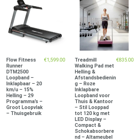
Flow Fitness
€
1,599.00
Treadmill
€
835.00
Runner
Walking Pad met
DTM2500
Helling &
Loopband –
Afstandsbedienin
Inklapbaar – 20
g – Roze
km/u – 15%
Inklapbare
Helling – 29
Loopband voor
Programma’s –
Thuis & Kantoor
Groot Loopvlak
– Stil Looppad
– Thuisgebruik
tot 120 kg met
LED Display –
Compact &
Schokabsorbere
nd – Altameubel