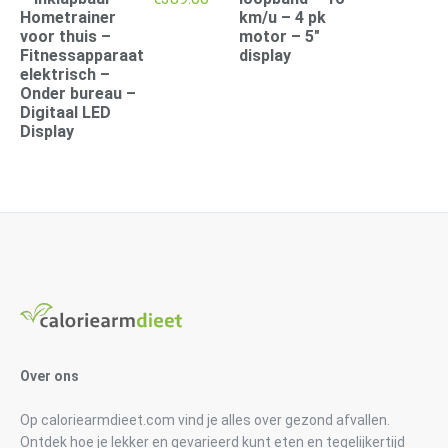
prijs
prijs
Hometrainer
km/u – 4 pk
was:
is:
voor thuis –
motor – 5″
€419.00.
€389.00.
Fitnessapparaat
display
elektrisch –
Onder bureau –
Digitaal LED
Display
Over ons
Op caloriearmdieet.com vind je alles over gezond afvallen.
Ontdek hoe je lekker en gevarieerd kunt eten en tegelijkertijd