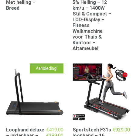
Met helling –
5% Helling – 12
Breed
km/u – 1400W
Stil & Compact –
LCD-Display –
Fitness
Walkmachine
voor Thuis &
Kantoor –
Altameubel
Aanbieding!
Loopband deluxe
€
419.00
Sportstech F31s
€
929.00
Oorspronkelijke
Huidige
– Inklapbaar –
€
389.00
loopband – 16