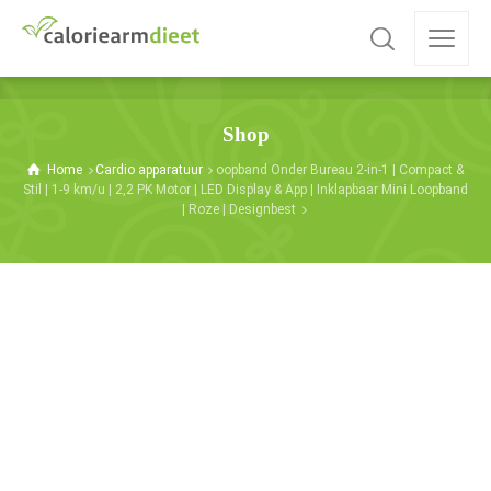
Shop
Home
Cardio apparatuur
oopband Onder Bureau 2-in-1 | Compact &
Stil | 1-9 km/u | 2,2 PK Motor | LED Display & App | Inklapbaar Mini Loopband
| Roze | Designbest