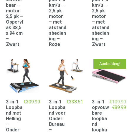
baar –
km/u –
km/u –
motor
2,5 pk
2,5 pk
2,5 pk –
motor
motor
Oppervl
– met
– met
ak 38,5
afstand
afstand
x 94 cm
sbedien
sbedien
–
ing –
ing –
Zwart
Roze
Zwart
Aanbieding!
3-in-1
€
309.99
3-in-1
€
338.51
3-in-1
€
109.99
Oorspronk
Hu
Loopba
Loopba
opvouw
€
89.99
prijs
pri
nd met
nd voor
bare
was:
is:
Helling
Onder
loopba
€109.99.
€8
–
Bureau
nd –
Onder
–
loopba