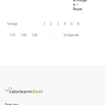
ermoge
n –
Roze
Vorige
1
2
3
4
5
6
…
141
142
143
Volgende
Over ons