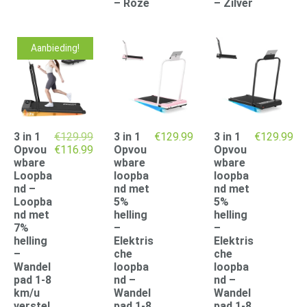
– Roze
– Zilver
Aanbieding!
3 in 1
€
129.99
3 in 1
€
129.99
3 in 1
€
129.99
Oorspronkelijke
Huidige
Opvou
€
116.99
Opvou
Opvou
prijs
prijs
wbare
wbare
wbare
was:
is:
Loopba
loopba
loopba
€129.99.
€116.99.
nd –
nd met
nd met
Loopba
5%
5%
nd met
helling
helling
7%
–
–
helling
Elektris
Elektris
–
che
che
Wandel
loopba
loopba
pad 1-8
nd –
nd –
km/u
Wandel
Wandel
verstel
pad 1-8
pad 1-8