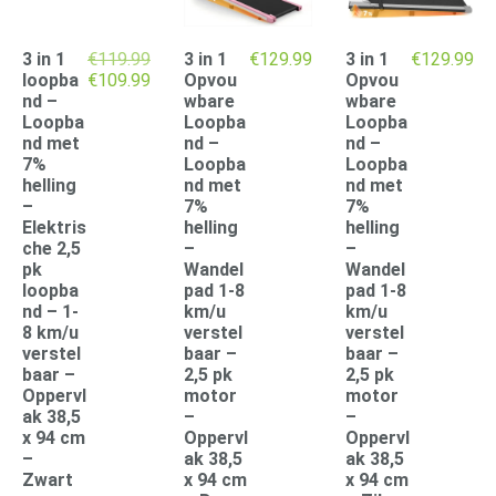
3 in 1
€
119.99
3 in 1
€
129.99
3 in 1
€
129.99
Oorspronkelijke
Huidige
loopba
€
109.99
Opvou
Opvou
prijs
prijs
nd –
wbare
wbare
was:
is:
Loopba
Loopba
Loopba
€119.99.
€109.99.
nd met
nd –
nd –
7%
Loopba
Loopba
helling
nd met
nd met
–
7%
7%
Elektris
helling
helling
che 2,5
–
–
pk
Wandel
Wandel
loopba
pad 1-8
pad 1-8
nd – 1-
km/u
km/u
8 km/u
verstel
verstel
verstel
baar –
baar –
baar –
2,5 pk
2,5 pk
Oppervl
motor
motor
ak 38,5
–
–
x 94 cm
Oppervl
Oppervl
–
ak 38,5
ak 38,5
Zwart
x 94 cm
x 94 cm