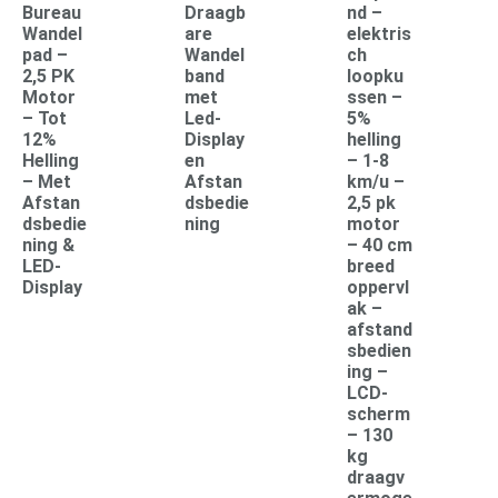
Bureau
Draagb
nd –
Wandel
are
elektris
pad –
Wandel
ch
2,5 PK
band
loopku
Motor
met
ssen –
– Tot
Led-
5%
12%
Display
helling
Helling
en
– 1-8
– Met
Afstan
km/u –
Afstan
dsbedie
2,5 pk
dsbedie
ning
motor
ning &
– 40 cm
LED-
breed
Display
oppervl
ak –
afstand
sbedien
ing –
LCD-
scherm
– 130
kg
draagv