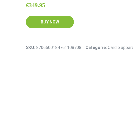
€
349.95
BUY NOW
SKU:
8706500184761108708
Categorie:
Cardio appar