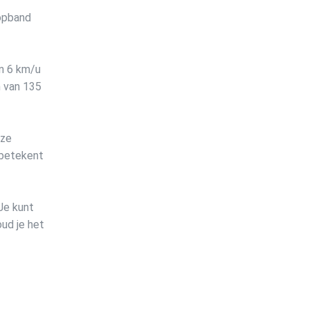
oopband
an 6 km/u
n van 135
eze
t betekent
Je kunt
oud je het