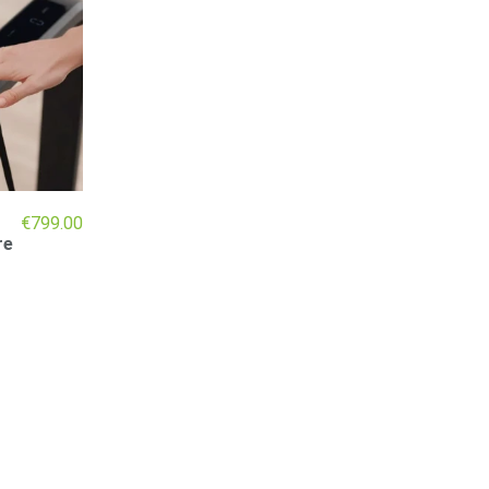
€
799.00
re