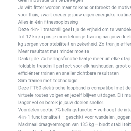
Geen motivatie om te bewegen
Je wilt fitter worden maar telkens ontbreekt de motiv
voor thuis, zwart creëer je jouw eigen energieke routine
Alles-in-één fitnessoplossing
Deze 4-in-1 treadmill geeft je de vrijheid om te wand
tot 12 km/u pas je moeiteloos je training aan jouw do
kg zorgen voor stabiliteit en zekerheid. Zo train je ef
Meer resultaat met minder moeite
Dankzij de 7% hellingsfunctie haal je meer uit elke sta
foldable treadmill perfect voor elk huishouden, groot o
efficiënter trainen en sneller zichtbare resultaten.
Slim trainen met technologie
Deze FT50 elektrische loopband is compatibel met de Ki
virtuele routes volgen en jezelf blijven uitdagen. Dit m
langer vol en bereik je jouw doelen sneller.
Voordelen sectie 7% hellingsfunctie – verhoogt de inten
4-in-1 functionaliteit – geschikt voor wandelen, joggen
Maximaal draagvermogen van 135 kg – biedt stabiliteit 