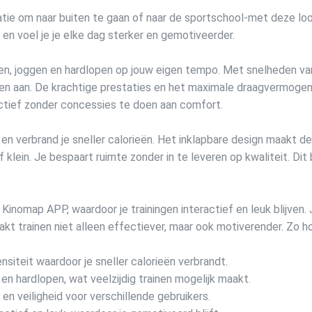
atie om naar buiten te gaan of naar de sportschool-met deze l
 en voel je je elke dag sterker en gemotiveerder.
elen, joggen en hardlopen op jouw eigen tempo. Met snelheden v
elen aan. De krachtige prestaties en het maximale draagvermoge
fectief zonder concessies te doen aan comfort.
p en verbrand je sneller calorieën. Het inklapbare design maakt d
f klein. Je bespaart ruimte zonder in te leveren op kwaliteit. Di
nomap APP, waardoor je trainingen interactief en leuk blijven. 
aakt trainen niet alleen effectiever, maar ook motiverender. Zo h
siteit waardoor je sneller calorieën verbrandt.
 en hardlopen, wat veelzijdig trainen mogelijk maakt.
en veiligheid voor verschillende gebruikers.