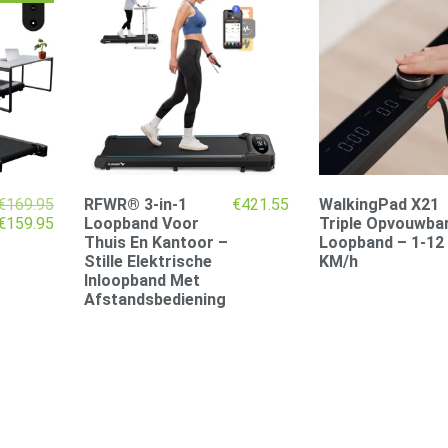
€
169.95
RFWR® 3-in-1
€
421.55
WalkingPad X21
Oorspronkelijke
Huidige
€
159.95
Loopband Voor
Triple Opvouwba
prijs
prijs
Thuis En Kantoor –
Loopband – 1-12
was:
is:
Stille Elektrische
KM/h
€169.95.
€159.95.
Inloopband Met
Afstandsbediening