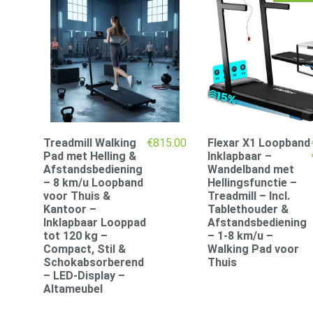
Treadmill Walking
€
815.00
Flexar X1 Loopband
Pad met Helling &
Inklapbaar –
Afstandsbediening
Wandelband met
– 8 km/u Loopband
Hellingsfunctie –
voor Thuis &
Treadmill – Incl.
Kantoor –
Tablethouder &
Inklapbaar Looppad
Afstandsbediening
tot 120 kg –
– 1-8 km/u –
Compact, Stil &
Walking Pad voor
Schokabsorberend
Thuis
– LED-Display –
Altameubel