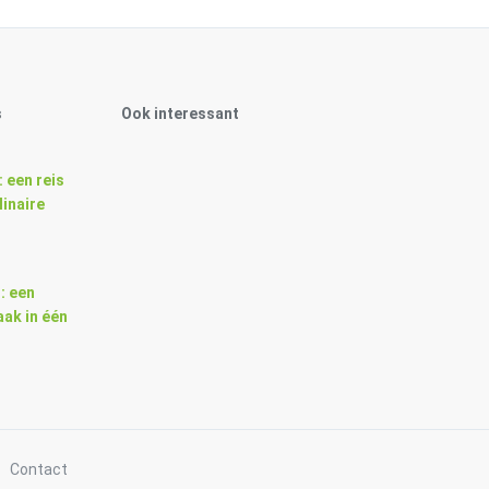
s
Ook interessant
: een reis
linaire
: een
ak in één
Contact