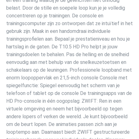
en een training waarbij je de gewrichten niet onnodig
belast. Door de stille en soepele loop kun je je volledig
concentreren op je trainingen. De console en
trainingscomputer zijn zo ontworpen dat ze intuïtief in het
gebruik zijn. Maak in een handomdraai individuele
trainingsprofielen aan. Bepaal je prestatieniveau en hou je
hartslag in de gaten. De T10.5 HD Pro helpt je jouw
trainingsdoelen te behalen. Pas de helling en de snelheid
eenvoudig aan met behulp van de snelkeuzetoetsen en
schakelaars op de leuningen. Professionele loopband met
enorm loopoppervlak en 21,5-inch console Console met
spiegelfunctie: Spiegel eenvoudig het scherm van je
telefoon of tablet op de console De trainingsapps van de
HD Pro-console in één oogopslag: ZWIFT: Ren in een
virtuele omgeving en neem het bijvoorbeeld op tegen
andere lopers of verken de wereld. Je kunt bijvoorbeeld
om de beurt lopen. De animaties passen zich aan je
looptempo aan. Daarnaast biedt ZWIFT gestructureerde