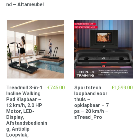
nd – Altameubel
Treadmill 3-in-1
€
745.00
Sportstech
€
1,599.00
Incline Walking
loopband voor
Pad Klapbaar –
thuis –
12 km/h, 2.0 HP
opklapbaar – 7
Motor, LED-
ps – 20 km/h –
Display,
sTread_Pro
Afstandsbedienin
g, Antislip
Loopvlak,