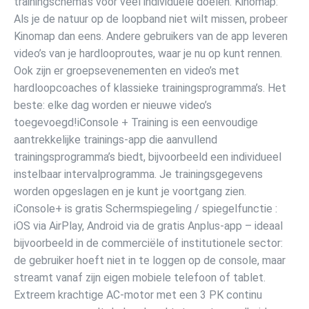
trainingschema’s voor veel individuele doelen. Kinomap:
Als je de natuur op de loopband niet wilt missen, probeer
Kinomap dan eens. Andere gebruikers van de app leveren
video’s van je hardlooproutes, waar je nu op kunt rennen.
Ook zijn er groepsevenementen en video’s met
hardloopcoaches of klassieke trainingsprogramma’s. Het
beste: elke dag worden er nieuwe video’s
toegevoegd!iConsole + Training is een eenvoudige
aantrekkelijke trainings-app die aanvullend
trainingsprogramma’s biedt, bijvoorbeeld een individueel
instelbaar intervalprogramma. Je trainingsgegevens
worden opgeslagen en je kunt je voortgang zien.
iConsole+ is gratis Schermspiegeling / spiegelfunctie :
iOS via AirPlay, Android via de gratis Anplus-app – ideaal
bijvoorbeeld in de commerciële of institutionele sector:
de gebruiker hoeft niet in te loggen op de console, maar
streamt vanaf zijn eigen mobiele telefoon of tablet.
Extreem krachtige AC-motor met een 3 PK continu