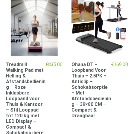
Treadmill
€
835.00
Ohana DT –
€
169.00
Walking Pad met
Loopband Voor
Helling &
Thuis – 2.5PK –
Afstandsbedienin
Antislip –
g – Roze
Schokabsorptie
Inklapbare
– Met
Loopband voor
Afstandsbedienin
Thuis & Kantoor
g – 39×80 CM –
– Stil Looppad
Compact &
tot 120 kg met
Draagbaar
LED Display –
Compact &
Schokabsorbere