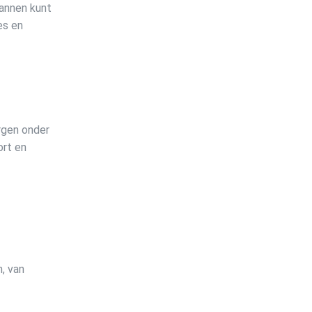
lannen kunt
es en
rgen onder
ort en
, van