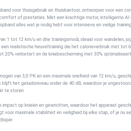
band voor thuisgebruik en thuiskantoor, ontworpen voor een c
comfort of prestaties. Met een krachtige motor, intelligente AI-
opband alles wat je nodig hebt voor intensieve en veilige training
 1 tot 12 km/u en drie trainingsmodi, ideaal voor wandelen, jo
 een realistische heuveltraining die het calorieverbruik met tot
et 20% verbetert en de kniebescherming met 30% optimaliseert.
rmogen van 3,0 PK en een maximale snelheid van 12 km/u, geschi
s blijft het geluidsniveau onder de 40 dB, waardoor je ongestoor
n te storen.
 impact op knieën en gewrichten, waardoor het apparaat geschi
t voor maximale stabiliteit en veiligheid bij elke stap, of je nu e
dloper.