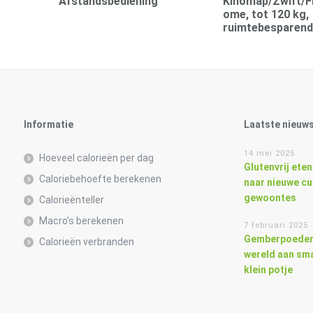
Afstandsbediening
Kinomap/Zwift/F
ome, tot 120 kg,
ruimtebesparend
Informatie
Laatste nieuw
14 mei 2025
Hoeveel calorieën per dag
Glutenvrij eten
Caloriebehoefte berekenen
naar nieuwe cu
gewoontes
Calorieënteller
Macro’s berekenen
7 februari 2025
Gemberpoeder
Calorieën verbranden
wereld aan sma
klein potje