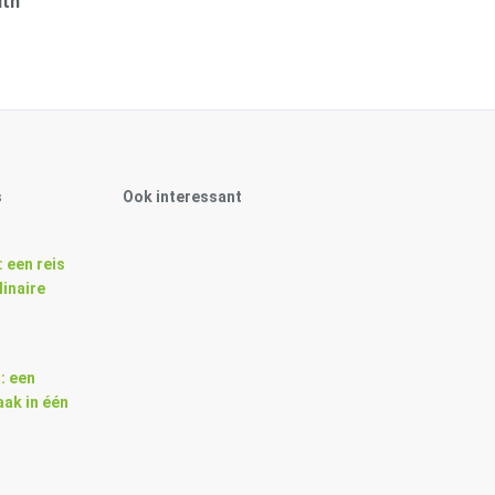
ith
s
Ook interessant
: een reis
linaire
: een
ak in één