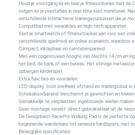
Houd je voortgang bij en haal je fitnessdoelen met de 
volgen en je prestaties in real-time kunt monitoren. N
verschillende interactieve trainingscursussen die je mot
Compatibel met wearables en high-tech apparaten
Sluit je smartwatch of fitnesstracker aan voor een vol
verschillende spelmodi en online scenario’s, waardoor el
Compact, inklapbaar en ruimtebesparend
Met een opgevouwen hoogte van slechts 14 cm en ing
het bed, de bank of een bureau. Het stevige metaalco
opbergen kinderspel.
Extra functies en voordelen:
LED-display: toon snelheid, afstand en trainingsduur in
Schokabsorberend: beschermt je gewrichten en knieën b
Gemakkelijk te verplaatsen: ingebouwde wielen maken 
Geen montage vereist: direct gebruiksklaar uit de verpa
De Designbest RacePro Walking Pad is de perfecte oploss
beginnende wandelaars tot serieuze hardlopers, met ma
Belangrijke specificaties: