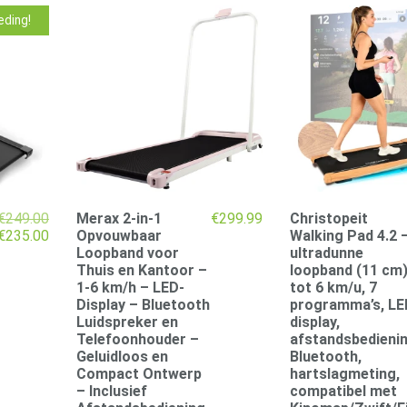
eding!
€
249.00
Merax 2-in-1
€
299.99
Christopeit
Oorspronkelijke
Huidige
€
235.00
Opvouwbaar
Walking Pad 4.2 
prijs
prijs
Loopband voor
ultradunne
was:
is:
Thuis en Kantoor –
loopband (11 cm)
€249.00.
€235.00.
1-6 km/h – LED-
tot 6 km/u, 7
Display – Bluetooth
programma’s, LE
Luidspreker en
display,
Telefoonhouder –
afstandsbedienin
Geluidloos en
Bluetooth,
Compact Ontwerp
hartslagmeting,
– Inclusief
compatibel met