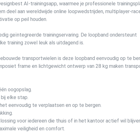
Designbest AI-trainingsapp, waarmee je professionele trainingsp
eem deel aan wereldwijde online loopwedstrijden, multiplayer-rac
ivatie op peil houden.
ledig geïntegreerde trainingservaring. De loopband ondersteunt
ke training zowel leuk als uitdagend is.
ebouwde transportwielen is deze loopband eenvoudig op te be
mposiet frame en lichtgewicht ontwerp van 28 kg maken transp
 één oogopslag.
ij elke stap.
het eenvoudig te verplaatsen en op te bergen.
kking.
ing voor iedereen die thuis of in het kantoor actief wil blijven
ximale veiligheid en comfort.