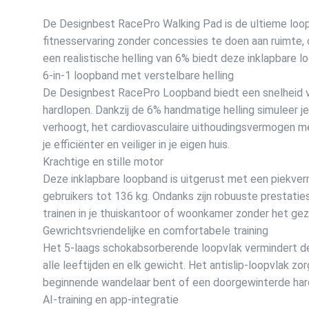
De Designbest RacePro Walking Pad is de ultieme loop
fitnesservaring zonder concessies te doen aan ruimte, 
een realistische helling van 6% biedt deze inklapbare lo
6-in-1 loopband met verstelbare helling
De Designbest RacePro Loopband biedt een snelheid van
hardlopen. Dankzij de 6% handmatige helling simuleer je
verhoogt, het cardiovasculaire uithoudingsvermogen m
je efficiënter en veiliger in je eigen huis.
Krachtige en stille motor
Deze inklapbare loopband is uitgerust met een piekve
gebruikers tot 136 kg. Ondanks zijn robuuste prestatie
trainen in je thuiskantoor of woonkamer zonder het gezi
Gewrichtsvriendelijke en comfortabele training
Het 5-laags schokabsorberende loopvlak vermindert de
alle leeftijden en elk gewicht. Het antislip-loopvlak zorg
beginnende wandelaar bent of een doorgewinterde har
AI-training en app-integratie