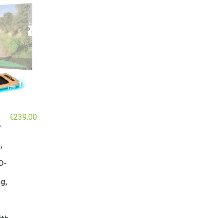
€
239.00
–
,
D-
g,