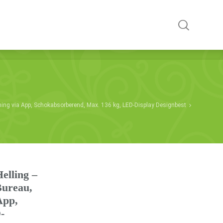
ining via App, Schokabsorberend, Max. 136 kg, LED-Display Designbest
elling –
Bureau,
App,
-