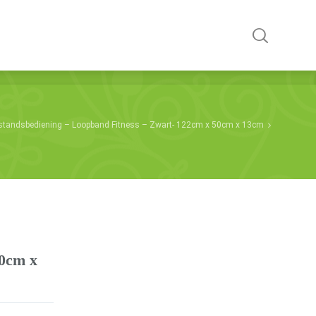
standsbediening – Loopband Fitness – Zwart- 122cm x 50cm x 13cm
50cm x