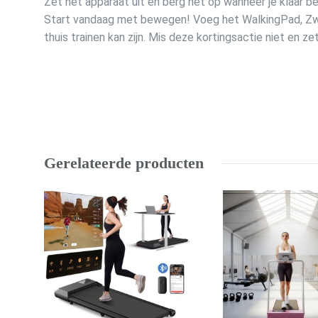
Zet het apparaat uit en berg het op wanneer je klaar b
Start vandaag met bewegen! Voeg het WalkingPad, Zwar
thuis trainen kan zijn. Mis deze kortingsactie niet en z
Gerelateerde producten