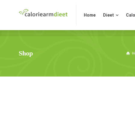
Home
Dieet
Calo
Home
Dieet
Calo
Shop
H