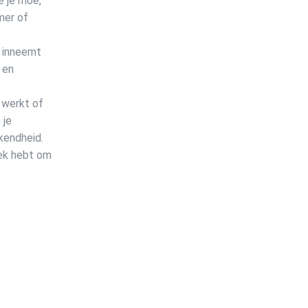
e je moe,
mer of
e inneemt
 en
, werkt of
 je
kendheid.
lek hebt om