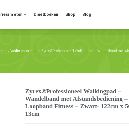
riearm eten
Dieetboeken
Shop
Blog
riearm eten
Dieetboeken
Shop
Blog
ome
Cardio apparatuur
Zyrex®Professioneel Walkingpad – Wandelband met Af
Zyrex®Professioneel Walkingpad –
Wandelband met Afstandsbediening –
Loopband Fitness – Zwart- 122cm x 
13cm