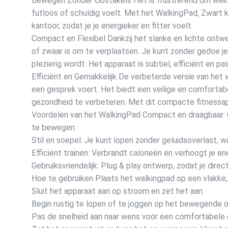
Bewegen Zonder Obstakels Het is frustrerend om weinig
futloos of schuldig voelt. Met het WalkingPad, Zwart ku
kantoor, zodat je je energieker en fitter voelt.
Compact en Flexibel Dankzij het slanke en lichte ontwe
of zwaar is om te verplaatsen. Je kunt zonder gedoe je
plezierig wordt. Het apparaat is subtiel, efficiënt en pa
Efficiënt en Gemakkelijk De verbeterde versie van het wal
een gesprek voert. Het biedt een veilige en comfortab
gezondheid te verbeteren. Met dit compacte fitnessapp
Voordelen van het WalkingPad Compact en draagbaar: Ge
te bewegen.
Stil en soepel: Je kunt lopen zonder geluidsoverlast, wat
Efficiënt trainen: Verbrandt calorieën en verhoogt je e
Gebruiksvriendelijk: Plug & play ontwerp, zodat je dir
Hoe te gebruiken Plaats het walkingpad op een vlakke,
Sluit het apparaat aan op stroom en zet het aan.
Begin rustig te lopen of te joggen op het bewegende o
Pas de snelheid aan naar wens voor een comfortabele en