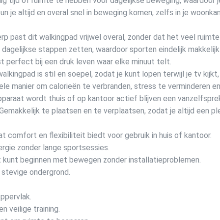
 tijd of ruimte te hebben voor dagelijkse beweging, waardoor j
n je altijd en overal snel in beweging komen, zelfs in je woonka
rp past dit walkingpad vrijwel overal, zonder dat het veel ruimt
 dagelijkse stappen zetten, waardoor sporten eindelijk makkelijk
st perfect bij een druk leven waar elke minuut telt.
kingpad is stil en soepel, zodat je kunt lopen terwijl je tv kijkt
ele manier om calorieën te verbranden, stress te verminderen en
araat wordt thuis of op kantoor actief blijven een vanzelfspre
makkelijk te plaatsen en te verplaatsen, zodat je altijd een p
 comfort en flexibiliteit biedt voor gebruik in huis of kantoor.
nergie zonder lange sportsessies.
ect kunt beginnen met bewegen zonder installatieproblemen.
 stevige ondergrond.
ppervlak.
 veilige training.