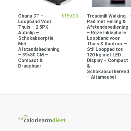
Ohana DT –
€
169.00
Treadmill Walking
Loopband Voor
Pad met Helling &
Thuis – 2.5PK –
Afstandsbediening
Antislip –
– Roze Inklapbare
Schokabsorptie –
Loopband voor
Met
Thuis & Kantoor –
Afstandsbediening
Stil Looppad tot
– 39×80 CM –
120 kg met LED
Compact &
Display – Compact
Draagbaar
&
Schokabsorberend
– Altameubel